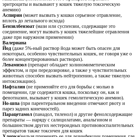
эритроциты и вызывают у кошек тяжелую токсическую
анемию)
Аспирин
(может вызвать у кошки серьезное отравление,
вплоть до летального исхода)
Бензилбензоат
(мази или суспензии, содержащие это
соединение, могут вызвать у кошек тяжелейшие отравления
даже при наружном применении)
Валериана
Йод
(даже 5%-ный раствор йода может быть опасен для
некоторых, особенно чувствительных кошек, не говоря уже о
более концентрированных растворах).
Левамизол
(препарат обладает холиномиметическим
эффектом, и при передозировке, а также у чувствительных
животных способен вызвать нейтропению, а также тяжелую
интоксикацию).
Нафталин
(не применяйте его для борьбы с молью в
помещении, где содержится кошка, поскольку он, как и
фенотиазин, вызывает у кошек гемолитическую анемию).
Но-шпа
(при парентеральном введении отмечают рвоту и
парез задних конечностей).
Парацетамол
(панадол, тиленол) и другие фенолсодержащие
препараты — наряду с салицилатами, анальгином и
большинством других нестероидных противовоспалительных
препаратов также токсичен для кошек
Хлорка
(нельзя применять ее для дезинфекции помещения, где