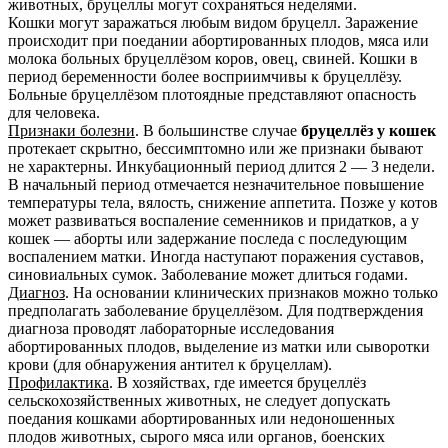
животных, бруцеллы могут сохраняться неделями.
Кошки могут заражаться любым видом бруцелл. Заражение
происходит при поедании абортированных плодов, мяса или
молока больных бруцеллёзом коров, овец, свиней. Кошки в
период беременности более восприимчивы к бруцеллёзу.
Больные бруцеллёзом плотоядные представляют опасность
для человека.
Признаки болезни
. В большинстве случае
бруцеллёз у кошек
протекает скрытно, бессимптомно или же признаки бывают
не характерны. Инкубационный период длится 2 — 3 недели.
В начальный период отмечается незначительное повышение
температуры тела, вялость, снижение аппетита. Позже у котов
может развиваться воспаление семенников и придатков, а у
кошек — аборты или задержание последа с последующим
воспалением матки. Иногда наступают поражения суставов,
синовиальных сумок. Заболевание может длиться годами.
Диагноз
. На основании клинических признаков можно только
предполагать заболевание бруцеллёзом. Для подтверждения
диагноза проводят лабораторные исследования
абортированных плодов, выделение из матки или сыворотки
крови (для обнаружения антител к бруцеллам).
Профилактика
. В хозяйствах, где имеется бруцеллёз
сельскохозяйственных животных, не следует допускать
поедания кошками абортированных или недоношенных
плодов животных, сырого мяса или органов, боенских